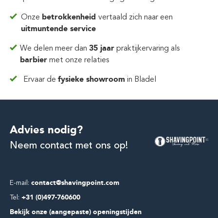
Onze
betrokkenheid
vertaald zich
naar een
uitmuntende service
We delen meer dan
35 jaar
praktijkervaring
als
barbier
met onze relaties
Ervaar de
fysieke showroom
in Bladel
Advies nodig?
Neem contact met ons op!
E-mail:
contact@shavingpoint.com
Tel:
+31 (0)497-760600
Bekijk onze (aangepaste) openingstijden