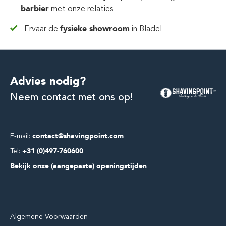
barbier
met onze relaties
Ervaar de
fysieke showroom
in Bladel
Advies nodig?
Neem contact met ons op!
E-mail:
contact@shavingpoint.com
Tel:
+31 (0)497-760600
Bekijk onze (aangepaste) openingstijden
Algemene Voorwaarden