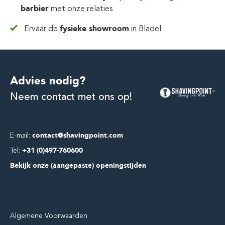
barbier
met onze relaties
Ervaar de
fysieke showroom
in Bladel
Advies nodig?
Neem contact met ons op!
E-mail:
contact@shavingpoint.com
Tel:
+31 (0)497-760600
Bekijk onze (aangepaste) openingstijden
Algemene Voorwaarden