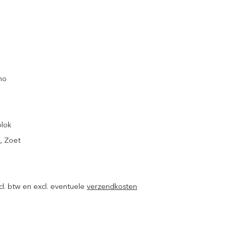
no
blok
k
, Zoet
xcl. btw en excl. eventuele
verzendkosten