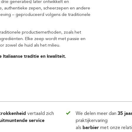
 drie generaties) later ontwikkelt en
ze, authentieke zepen, scheerzepen en andere
leving – geproduceerd volgens de traditionele
traditionele productiemethoden, zoals het
 ingrediënten. Elke zeep wordt met passie en
or zowel de huid als het milieu.
Italiaanse traditie en kwaliteit.
trokkenheid
vertaald zich
We delen meer dan
35 jaa
uitmuntende service
praktijkervaring
als
barbier
met onze relat