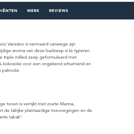
DIËNTEN
MERK
REVIEWS
cio Varesino is vermaard vanwege zijn
ijdige aroma van deze badzeep is te typeren
jke triple milled zeep geformuleerd met
% kokosolie voor een ongekend schuimend en
 palmolie.
ge tonen is verrijkt met zoete Manna,
t de talrijke plantaardige toevoegingen en de
ante tabak".