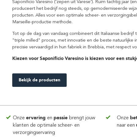
Saponificio Varesino (‘zepen uit Varese’). Ruim tachtig jaar (en
produceert het bedrijf nog steeds, op gemoderniseerde wij
producten. Alles voor een optimale scheer- en verzorgingsbe
Marseille-productie methode.
Tot op de dag van vandaag combineert dit Italiaanse bedrijf 
"triple milled" proces, met innovatie en de beste natuurlijke
precisie vervaardigd in hun fabriek in Brebbia, met respect vo
Kiezen voor Saponificio Varesino is kiezen voor een stukje 
Bekijk de producten
Onze
ervaring
en
passie
brengt jouw
Onze
be
klanten de optimale scheer- en
naar een
verzorgingservaring