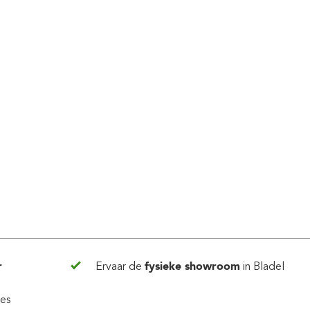
r
Ervaar de
fysieke showroom
in Bladel
ies