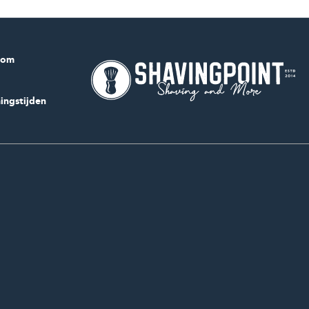
com
ingstijden