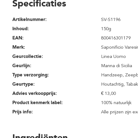
Specificaties
Artikelnummer:
SV-S1196
Inhoud
:
150g
EAN:
800416301179
Merk:
Saponificio Varesi
Geurcollectie:
Linea Uomo
Geurlijn:
Manna di Sicilia
Type verzorging:
Handzeep
, Zeep
Geurtype:
Houtachtig
, Taba
Advies verkoopprijs:
€ 13,00
Product kenmerk label:
100% natuurlijk
Prijs info:
Alle prijzen zijn e
Ingrediënten