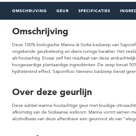
OMSCHRIJVING
GEUR
SPECIFICATIES
INGRE
Omschrijving
Deze 100% biologische Manna di Sicilia badzeep van Saponifi
ongekende geurbeleving en diens romige karakter. Het veelz
als houtachtig. Ervaar zelf het resultaat van deze ambachteli
hoogwaardige plantaardige ingrediënten. De zeep bevat 50
hydraterend effect. Saponificio Varesino badzeep bevat geen
Over deze geurlijn
Deze subtiel warme houtachtige geur met kruidige citrusachti
afkomstig van de Siciliaanse esdoorn. Manna vormt samen me
alcoholbasis van deze aftershave een geurnoot als van “eleg