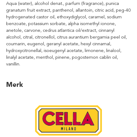
Aqua (water), alcohol denat., parfum (fragrance), punica
granatum fruit extract, panthenol, allantoin, citric acid, peg-40
hydrogenated castor oil, ethoxydiglycol, caramel, sodium
benzoate, potassium sorbate, alpha isomethyl ionone,
anetole, carvone, cedrus atlantica oil/extract, cinnanyl
alcohol, citral, citronellol, citrus aurantium bergamia peel oil,
coumarin, eugenol, geranyl acetate, hexyl cinnamal,
hydroxycitronellal, isoeugenyl acetate, limonene, linalool,
linalyl acetate, menthol, pinene, pogostemon cablin oil,
vanillin.
Merk