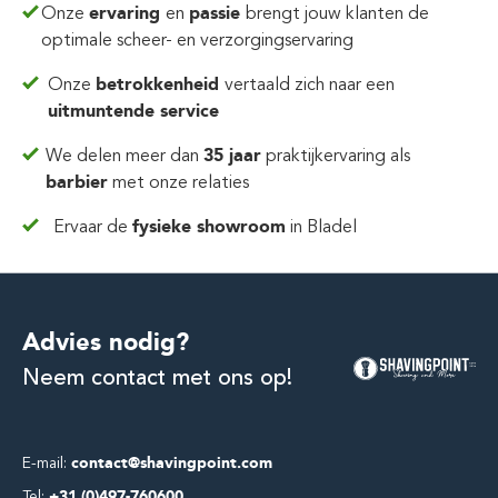
Onze
ervaring
en
passie
brengt jouw klanten de
optimale scheer- en verzorgingservaring
Onze
betrokkenheid
vertaald zich
naar een
uitmuntende service
We delen meer dan
35 jaar
praktijkervaring
als
barbier
met onze relaties
Ervaar de
fysieke showroom
in Bladel
Advies nodig?
Neem contact met ons op!
E-mail:
contact@shavingpoint.com
Tel:
+31 (0)497-760600