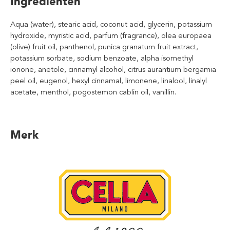
Ingrediënten
Aqua (water), stearic acid, coconut acid, glycerin, potassium
hydroxide, myristic acid, parfum (fragrance), olea europaea
(olive) fruit oil, panthenol, punica granatum fruit extract,
potassium sorbate, sodium benzoate, alpha isomethyl
ionone, anetole, cinnamyl alcohol, citrus aurantium bergamia
peel oil, eugenol, hexyl cinnamal, limonene, linalool, linalyl
acetate, menthol, pogostemon cablin oil, vanillin.
Merk