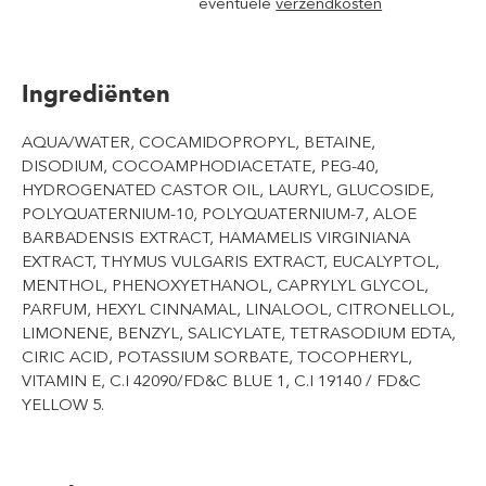
eventuele
verzendkosten
Ingrediënten
AQUA/WATER, COCAMIDOPROPYL, BETAINE,
DISODIUM, COCOAMPHODIACETATE, PEG-40,
HYDROGENATED CASTOR OIL, LAURYL, GLUCOSIDE,
POLYQUATERNIUM-10, POLYQUATERNIUM-7, ALOE
BARBADENSIS EXTRACT, HAMAMELIS VIRGINIANA
EXTRACT, THYMUS VULGARIS EXTRACT, EUCALYPTOL,
MENTHOL, PHENOXYETHANOL, CAPRYLYL GLYCOL,
PARFUM, HEXYL CINNAMAL, LINALOOL, CITRONELLOL,
LIMONENE, BENZYL, SALICYLATE, TETRASODIUM EDTA,
CIRIC ACID, POTASSIUM SORBATE, TOCOPHERYL,
VITAMIN E, C.I 42090/FD&C BLUE 1, C.I 19140 / FD&C
YELLOW 5.