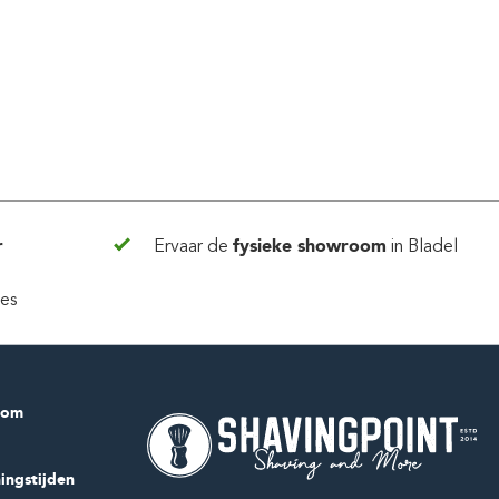
r
Ervaar de
fysieke showroom
in Bladel
ies
com
ingstijden