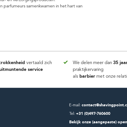
 en parfumeurs samenkwamen in het hart van
trokkenheid
vertaald zich
We delen meer dan
35 jaa
uitmuntende service
praktijkervaring
als
barbier
met onze relat
E-mail:
contact@shavingpoint.
Tel:
+31 (0)497-760600
Bekijk onze (aangepaste) open