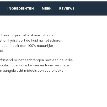
INGREDIËNTEN
MERK
REVIEWS
. Deze organic aftershave lotion is
st en hydrateert de huid na het scheren,
 lotion heeft een 100% natuurlijke
id.
rfrissend bij het aanbrengen met een geur die
, houtachtige ingrediënten en tonen van roze
den aangebracht middels een authentieke