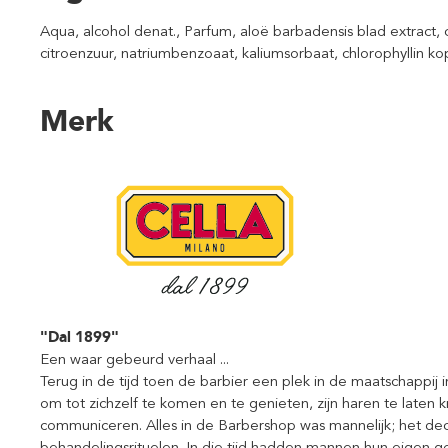
Aqua, alcohol denat., Parfum, aloë barbadensis blad extract, c
citroenzuur, natriumbenzoaat, kaliumsorbaat, chlorophyllin kope
Merk
"Dal 1899"
Een waar gebeurd verhaal ...
Terug in de tijd toen de barbier een plek in de maatschappij 
om tot zichzelf te komen en te genieten, zijn haren te laten k
communiceren. Alles in de Barbershop was mannelijk; het d
behandelingsrituelen. In die tijd hadden mannen hun eigen g