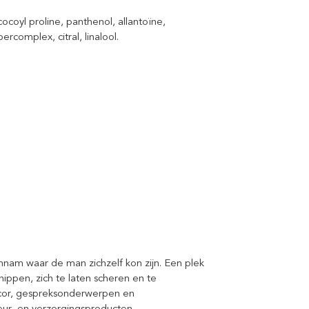
ocoyl proline, panthenol, allantoïne,
rcomplex, citral, linalool.
innam waar de man zichzelf kon zijn. Een plek
nippen, zich te laten scheren en te
ecor, gespreksonderwerpen en
eur- en verzorgingsproducten.