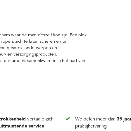
innam waar de man zichzelf kon zijn. Een plek
nippen, zich te laten scheren en te
ecor, gespreksonderwerpen en
eur- en verzorgingsproducten.
 en parfumeurs samenkwamen in het hart van
trokkenheid
vertaald zich
We delen meer dan
35 jaa
uitmuntende service
praktijkervaring