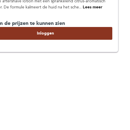
e aftershave lotion met een sprankelend citrus-aromatisch
r. De formule kalmeert de huid na het sche...
Lees meer
m de prijzen te kunnen zien
Inloggen