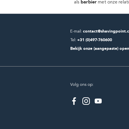
als
barbier
met onze relat
E-mail:
contact@shavingpoint.
Tel:
+31 (0)497-760600
Bekijk onze (aangepaste) open
Volg ons op: