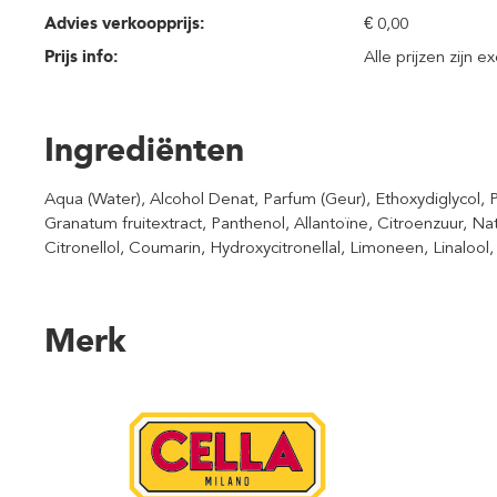
Advies verkoopprijs:
€ 0,00
Prijs info:
Alle prijzen zijn e
Ingrediënten
Aqua (Water), Alcohol Denat, Parfum (Geur), Ethoxydiglycol,
Granatum fruitextract, Panthenol, Allantoïne, Citroenzuur, N
Citronellol, Coumarin, Hydroxycitronellal, Limoneen, Linalool
Merk