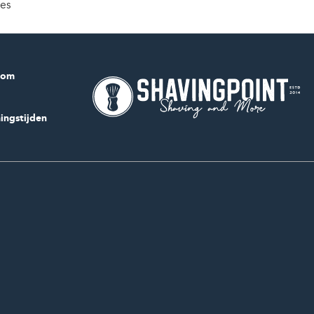
ies
com
ingstijden