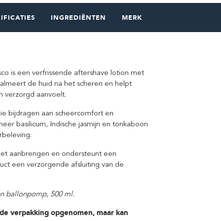
IFICATIES
INGREDIËNTEN
MERK
sco is een verfrissende aftershave lotion met
kalmeert de huid na het scheren en helpt
 en verzorgd aanvoelt.
die bijdragen aan scheercomfort en
eer basilicum, Indische jasmijn en tonkaboon
rbeleving.
a het aanbrengen en ondersteunt een
uct een verzorgende afsluiting van de
en ballonpomp, 500 ml.
in de verpakking opgenomen, maar kan