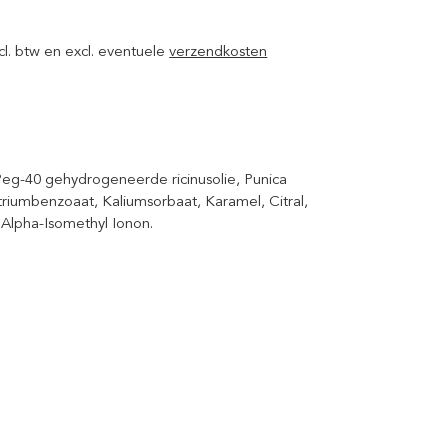
xcl. btw en excl. eventuele
verzendkosten
 Peg-40 gehydrogeneerde ricinusolie, Punica
atriumbenzoaat, Kaliumsorbaat, Karamel, Citral,
, Alpha-Isomethyl Ionon.