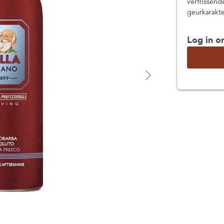
verfrissend
geurkarakte
Log in o