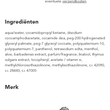
eventuele
verzendkosten
Ingrediënten
aqua/water, cocamidopropyl betaine, disodium
cocoamphodiacetate, cocamide dea, peg-200 hydrogenated
glyceryl palmate, peg-7 glyceryl cocoate, polyquaternium-10,
polyquaternium-7, panthenol, tetrasodium edta, menthol,
aloe, barbadensis extract, parfum/fragrance, linalool, thymus
vulgaris extract, tocopheryl, acetate / vitamin e,
methylchloroisothiazolinone, methylisothiazolinone, c.i. 42090,
c.i. 28440, c.i. 47005
Merk