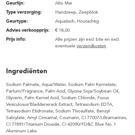
Geurlijn:
Alto Mar
Type verzorging:
Handzeep
, Zeepblok
Geurtype:
Aquatisch
, Houtachtig
Advies verkoopprijs:
€ 18,00
Prijs info:
Alle prijzen zijn excl. btw en excl.
eventuele
verzendkosten
Ingrediënten
Sodium Palmate, Aqua/Water, Sodium Palm Kernelate,
Parfum/Fragrance, Palm Acid, Glycine Soja/Soybean Oil,
Glycerin, Palm Kernel Acid, Sodium Chloride, Fucus
Vesiculosus/Bladderwrack Extract, Tetrasodium EDTA,
Tetrasodium Etidronate, Sodium Thiosulfate, Benzyl
Salicylate, Amyl Cinnamal, Coumarin, CI 77007/Ultramarines,
CI 77891/Titanium Dioxide, CI 42090/FD&C Blue No. 1
Aluminum Lake.