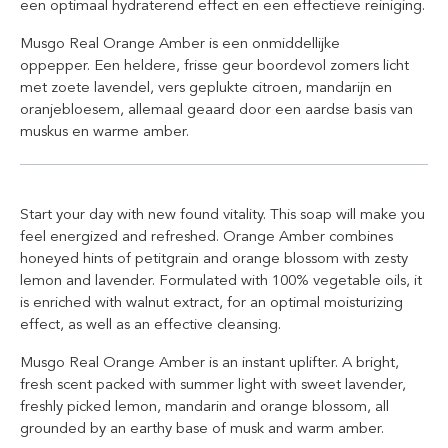
een optimaal hydraterend effect en een effectieve reiniging.
Musgo Real Orange Amber is een onmiddellijke
oppepper.
Een heldere, frisse geur boordevol zomers licht
met zoete lavendel, vers geplukte citroen, mandarijn en
oranjebloesem, allemaal geaard door een aardse basis van
muskus en warme amber.
Start your day with new found vitality. This soap will make you
feel energized and refreshed. Orange Amber combines
honeyed hints of petitgrain and orange blossom with zesty
lemon and lavender. Formulated with 100% vegetable oils, it
is enriched with walnut extract, for an optimal moisturizing
effect, as well as an effective cleansing.
Musgo Real Orange Amber is an instant uplifter.
A bright,
fresh scent packed with summer light with sweet lavender,
freshly picked lemon, mandarin and orange blossom, all
grounded by an earthy base of musk and warm amber.