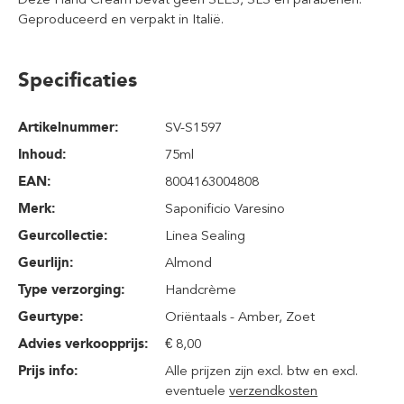
Geproduceerd en verpakt in Italië.
Specificaties
Artikelnummer:
SV-S1597
Inhoud
:
75ml
EAN:
8004163004808
Merk:
Saponificio Varesino
Geurcollectie:
Linea Sealing
Geurlijn:
Almond
Type verzorging:
Handcrème
Geurtype:
Oriëntaals - Amber
, Zoet
Advies verkoopprijs:
€ 8,00
Prijs info:
Alle prijzen zijn excl. btw en excl.
eventuele
verzendkosten