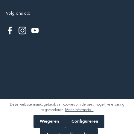
Volg ons op:
Deze website maakt gebruik van cookies om de best mogelijke ervaring
te garanderen.
Meer informatie...
Log in om de prijzen te kunnen zien
Weigeren
Configureren