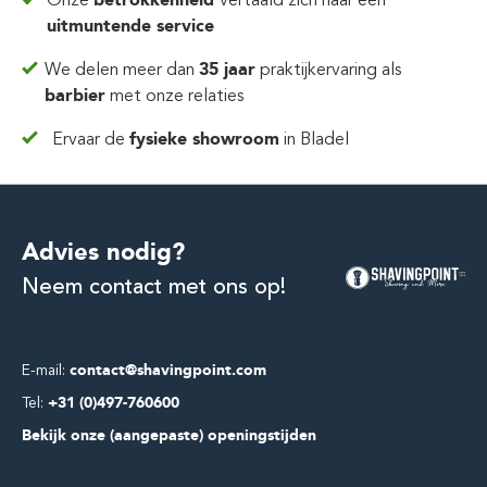
Onze
vertaald zich
naar een
uitmuntende service
We delen meer dan
35 jaar
praktijkervaring
als
barbier
met onze relaties
Ervaar de
fysieke showroom
in Bladel
Advies nodig?
Neem contact met ons op!
E-mail:
contact@shavingpoint.com
Tel:
+31 (0)497-760600
Bekijk onze (aangepaste) openingstijden