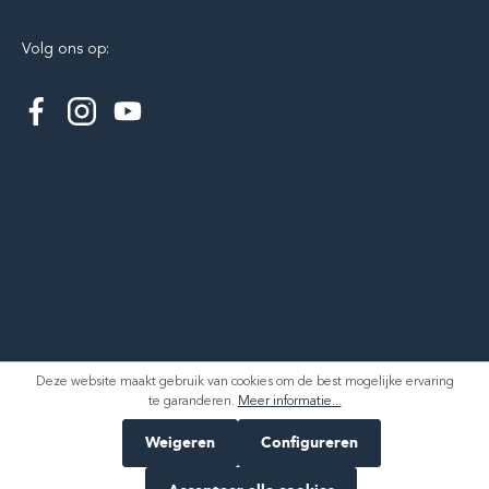
Volg ons op:
Deze website maakt gebruik van cookies om de best mogelijke ervaring
te garanderen.
Meer informatie...
Log in om de prijzen te kunnen zien
Weigeren
Configureren