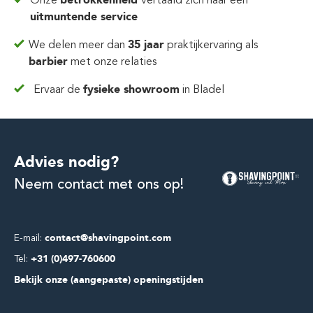
Onze
vertaald zich
naar een
uitmuntende service
We delen meer dan
35 jaar
praktijkervaring
als
barbier
met onze relaties
Ervaar de
fysieke showroom
in Bladel
Advies nodig?
Neem contact met ons op!
E-mail:
contact@shavingpoint.com
Tel:
+31 (0)497-760600
Bekijk onze (aangepaste) openingstijden