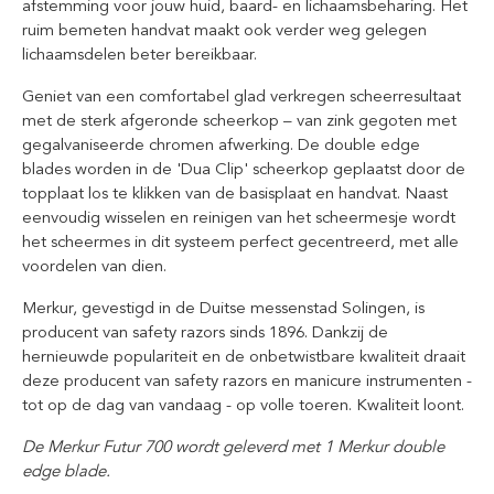
afstemming voor jouw huid, baard- en lichaamsbeharing. Het
ruim bemeten handvat maakt ook verder weg gelegen
lichaamsdelen beter bereikbaar.
Geniet van een comfortabel glad verkregen scheerresultaat
met de sterk afgeronde scheerkop – van zink gegoten met
gegalvaniseerde chromen afwerking. De double edge
blades worden in de 'Dua Clip' scheerkop geplaatst door de
topplaat los te klikken van de basisplaat en handvat. Naast
eenvoudig wisselen en reinigen van het scheermesje wordt
het scheermes in dit systeem perfect gecentreerd, met alle
voordelen van dien.
Merkur, gevestigd in de Duitse messenstad Solingen, is
producent van safety razors sinds 1896. Dankzij de
hernieuwde populariteit en de onbetwistbare kwaliteit draait
deze producent van safety razors en manicure instrumenten -
tot op de dag van vandaag - op volle toeren. Kwaliteit loont.
De Merkur Futur 700 wordt geleverd met 1 Merkur double
edge blade.