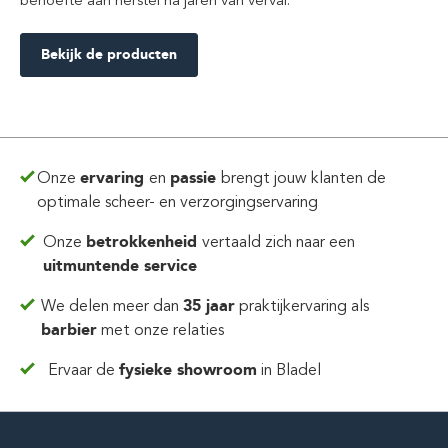
behoefte aan herstel na jaren van verval.
Bekijk de producten
Onze
ervaring
en
passie
brengt jouw klanten de
optimale scheer- en verzorgingservaring
Onze
betrokkenheid
vertaald zich
naar een
uitmuntende service
We delen meer dan
35 jaar
praktijkervaring
als
barbier
met onze relaties
Ervaar de
fysieke showroom
in Bladel