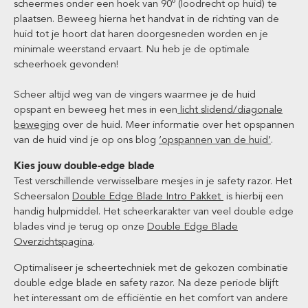
scheermes onder een hoek van 90º (loodrecht op huid) te
plaatsen. Beweeg hierna het handvat in de richting van de
huid tot je hoort dat haren doorgesneden worden en je
minimale weerstand ervaart. Nu heb je de optimale
scheerhoek gevonden!
Scheer altijd weg van de vingers waarmee je de huid
opspant en beweeg het mes in een
licht slidend/diagonale
beweging
over de huid. Meer informatie over het opspannen
van de huid vind je op ons blog
‘opspannen van de huid’
.
Kies jouw double-edge blade
Test verschillende verwisselbare mesjes in je safety razor. Het
Scheersalon
Double Edge Blade Intro Pakket
is hierbij een
handig hulpmiddel. Het scheerkarakter van veel double edge
blades vind je terug op onze
Double Edge Blade
Overzichtspagina
.
Optimaliseer je scheertechniek met de gekozen combinatie
double edge blade en safety razor. Na deze periode blijft
het interessant om de efficiëntie en het comfort van andere