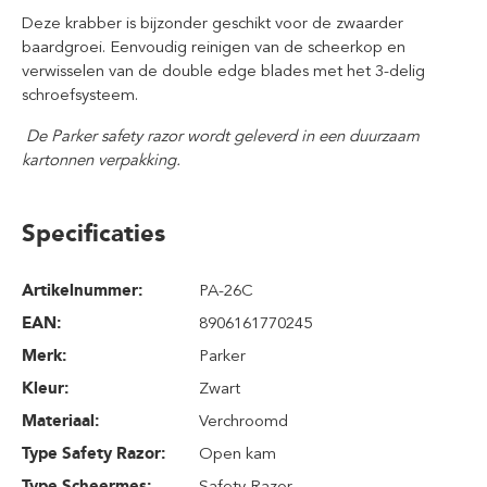
Deze krabber is bijzonder geschikt voor de zwaarder
baardgroei. Eenvoudig reinigen van de scheerkop en
verwisselen van de double edge blades met het 3-delig
schroefsysteem.
De Parker safety razor wordt geleverd in een duurzaam
kartonnen verpakking.
Specificaties
Artikelnummer:
PA-26C
EAN:
8906161770245
Merk:
Parker
Kleur:
Zwart
Materiaal:
Verchroomd
Type Safety Razor:
Open kam
Type Scheermes:
Safety Razor