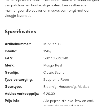
De Musgo Real Classic Scent is een warme, mannelijke geur
van patchouli en houtachtige noten. Een vastberaden
mannengeur die vetiver en muskus vermengt met een
vleugje lavendel.
Specificaties
Artikelnummer:
MR-199CC
Inhoud
:
190g
EAN:
5601135060140
Merk:
Musgo Real
Geurlijn:
Classic Scent
Type verzorging:
Soap on a Rope
Geurtype:
Bloemig
, Houtachtig
, Muskus
Advies verkoopprijs:
€ 20,00
Prijs info:
Alle prijzen zijn excl. btw en excl.