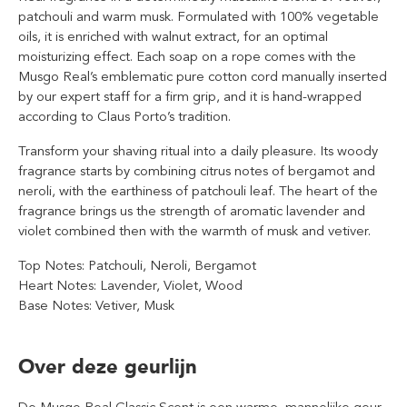
patchouli and warm musk. Formulated with 100% vegetable
oils, it is enriched with walnut extract, for an optimal
moisturizing effect. Each soap on a rope comes with the
Musgo Real’s emblematic pure cotton cord manually inserted
by our expert staff for a firm grip, and it is hand-wrapped
according to Claus Porto’s tradition.
Transform your shaving ritual into a daily pleasure. Its woody
fragrance starts by combining citrus notes of bergamot and
neroli, with the earthiness of patchouli leaf. The heart of the
fragrance brings us the strength of aromatic lavender and
violet combined then with the warmth of musk and vetiver.
Top Notes: Patchouli, Neroli, Bergamot
Heart Notes: Lavender, Violet, Wood
Base Notes: Vetiver, Musk
Over deze geurlijn